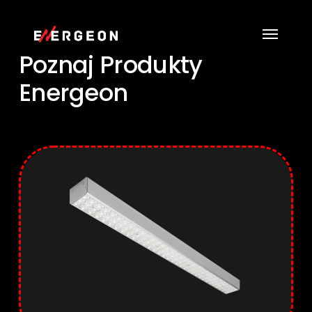
Skip
Menu
to
main
Poznaj Produkty
content
Energeon