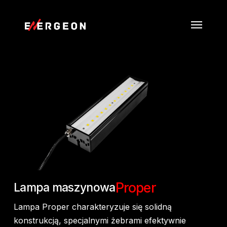
Skip
Menu
to
main
content
Proper
Lampa maszynowa
Lampa Proper charakteryzuje się solidną
konstrukcją, specjalnymi żebrami efektywnie