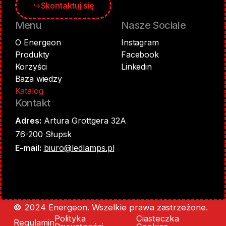
Skontaktuj się
Menu
Nasze Sociale
O Energeon
Instagram
Produkty
Facebook
Korzyści
Linkedin
Baza wiedzy
Katalog
Kontakt
Adres:
Artura Grottgera 32A
76-200 Słupsk
E-mail:
biuro@ledlamps.pl
©
2024 Energeon. Wszelkie prawa zastrzeżone.
Polityka
Ciasteczka
Regulamin