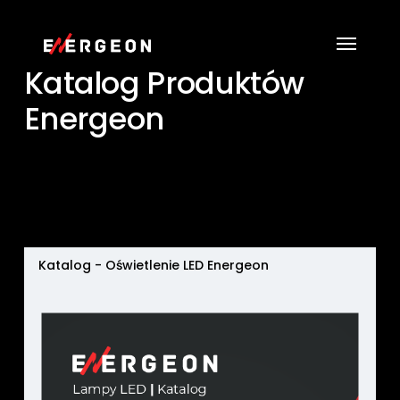
Skip
Menu
to
main
Katalog Produktów
content
Energeon