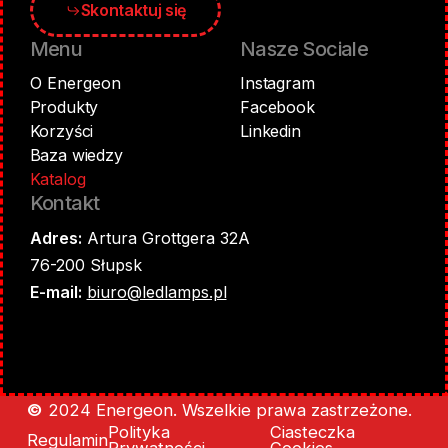
Skontaktuj się
Menu
Nasze Sociale
O Energeon
Instagram
Produkty
Facebook
Korzyści
Linkedin
Baza wiedzy
Katalog
Kontakt
Adres:
Artura Grottgera 32A
76-200 Słupsk
E-mail:
biuro@ledlamps.pl
©
2024 Energeon. Wszelkie prawa zastrzeżone.
Polityka
Ciasteczka
Regulamin