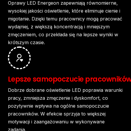
Oprawy
LED
Energeon
zapewniają
równomierne,
wysokiej
jakości
oświetlenie,
które
eliminuje
cienie
i
migotanie.
Dzięki
temu
pracownicy
mogą
pracować
wydajniej,
z
większą
koncentracją
i
mniejszym
zmęczeniem,
co
przekłada
się
na
lepsze
wyniki
w
krótszym
czasie.
Lepsze
samopoczucie
pracownikó
Dobrze
dobrane
oświetlenie
LED
poprawia
warunki
pracy,
zmniejsza
zmęczenie
i
dyskomfort,
co
pozytywnie
wpływa
na
ogólne
samopoczucie
pracowników.
W
efekcie
sprzyja
to
większej
motywacji
i
zaangażowaniu
w
wykonywane
zadania.