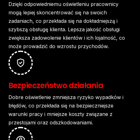
Dzięki
odpowiedniemu
oświetleniu
pracownicy
mogą
lepiej
skoncentrować
się
na
swoich
zadaniach,
co
przekłada
się
na
dokładniejszą
i
szybszą
obsługę
klienta.
Lepsza
jakość
obsługi
zwiększa
zadowolenie
klientów
i
ich
lojalność,
co
może
prowadzić
do
wzrostu
przychodów.
Bezpieczeństwo
działania
Dobre
oświetlenie
zmniejsza
ryzyko
wypadków
i
błędów,
co
przekłada
się
na
bezpieczniejsze
warunki
pracy
i
mniejsze
koszty
związane
z
przestojami
oraz
odszkodowaniami.