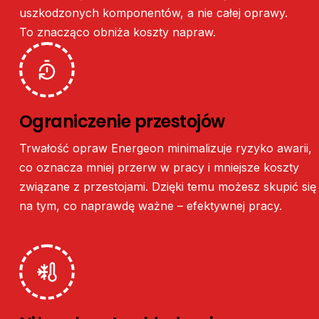
uszkodzonych
komponentów,
a
nie
całej
oprawy.
To
znacząco
obniża
koszty
napraw.
Ograniczenie
przestojów
Trwałość
opraw
Energeon
minimalizuje
ryzyko
awarii,
co
oznacza
mniej
przerw
w
pracy
i
mniejsze
koszty
związane
z
przestojami.
Dzięki
temu
możesz
skupić
się
na
tym,
co
naprawdę
ważne
–
efektywnej
pracy.