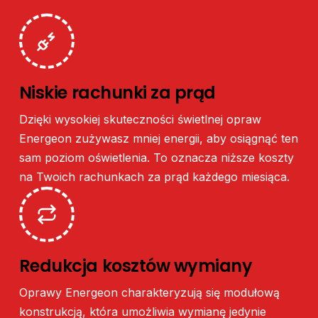
Niskie
rachunki
za
prąd
Dzięki
wysokiej
skuteczności
świetlnej
opraw
Energeon
zużywasz
mniej
energii,
aby
osiągnąć
ten
sam
poziom
oświetlenia.
To
oznacza
niższe
koszty
na
Twoich
rachunkach
za
prąd
każdego
miesiąca.
Redukcja
kosztów
wymiany
Oprawy
Energeon
charakteryzują
się
modułową
konstrukcją,
która
umożliwia
wymianę
jedynie