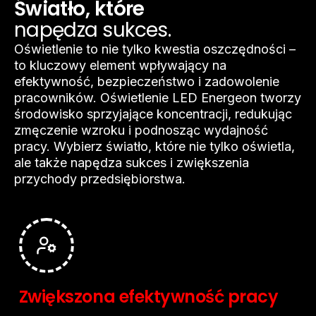
Światło,
które
napędza
sukces.
Oświetlenie
to
nie
tylko
kwestia
oszczędności
–
to
kluczowy
element
wpływający
na
efektywność,
bezpieczeństwo
i
zadowolenie
pracowników.
Oświetlenie
LED
Energeon
tworzy
środowisko
sprzyjające
koncentracji,
redukując
zmęczenie
wzroku
i
podnosząc
wydajność
pracy.
Wybierz
światło,
które
nie
tylko
oświetla,
ale
także
napędza
sukces
i
zwiększenia
przychody
przedsiębiorstwa.
Zwiększona
efektywność
pracy