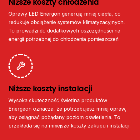
Niższe
koszty
chłodzenia
Oprawy
LED
Energon
generują
mniej
ciepła,
co
redukuje
obciążenie
systemów
klimatyzacyjnych.
To
prowadzi
do
dodatkowych
oszczędności
na
energii
potrzebnej
do
chłodzenia
pomieszczeń
Niższe
koszty
instalacji
Wysoka
skuteczność
świetlna
produktów
Energeon
oznacza,
że
potrzebujesz
mniej
opraw,
aby
osiągnąć
pożądany
poziom
oświetlenia.
To
przekłada
się
na
mniejsze
koszty
zakupu
i
instalacji.